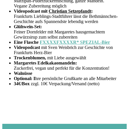
Marzipan-Puderzuckermischung, ganze Mandeln.
Vegane Zubereitung möglich
Videopodcast mit
Christian Setzepfandt
:
Frankfurts Lieblings-Stadtführer lässt die Bethmännchen-
Geschichte aufs Spannendste lebendig werden
Glühwein-Set:
Feiner Dornfelder mit Margaretes hausgemachtem
Gewürzsirup zum selbst zubereiten
Eine Flasche
FXXXXFXXXXR* SPEZIAL-Bier
Videopodcast
mit Sven Weisbrich zur Geschichte von
Frankfurts Herz-Bier
Trockenblumen,
mit Liebe ausgewählt
Margaretes Edelkakaomandeln:
Zuckerfrei, vegan und perfekt für die Konzentration!
Walnüsse
Optional: I
hre persönliche Grußkarte an alle Mitarbeiter
34€/Box
zzgl. 10€ Verpackung/Versand (netto)